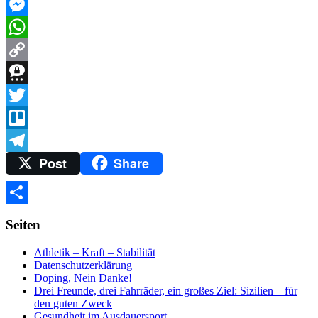
Gmail
Messenger
WhatsApp
Copy
Link
Threema
Twitter
Trello
Post
Share
Telegram
Teilen
Seiten
Athletik – Kraft – Stabilität
Datenschutzerklärung
Doping, Nein Danke!
Drei Freunde, drei Fahrräder, ein großes Ziel: Sizilien – für
den guten Zweck
Gesundheit im Ausdauersport