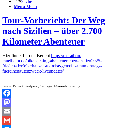
Suche
Menü
Menü
Tour-Vorbericht: Der Weg
nach Sizilien – über 2.700
Kilometer Abenteuer
Hier findet Ihr den Bericht:
https://marathon-
muelheim.de/bikepacking-abenteuerleben-sizilien2025-
friedensdorfoberhausen-radreise-gemeinsamunterwegs-
fuereinengutenzweck-liveupdates/
Fotos: Patrick Kodjaya; Collage: Manuela Strenger
Facebook
Mastodon
Email