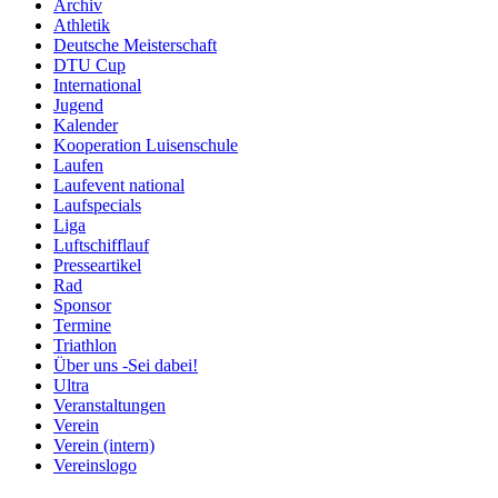
Archiv
Athletik
Deutsche Meisterschaft
DTU Cup
International
Jugend
Kalender
Kooperation Luisenschule
Laufen
Laufevent national
Laufspecials
Liga
Luftschifflauf
Presseartikel
Rad
Sponsor
Termine
Triathlon
Über uns -Sei dabei!
Ultra
Veranstaltungen
Verein
Verein (intern)
Vereinslogo