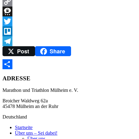
WhatsApp
Copy
Link
Threema
Twitter
Trello
Post
Share
Telegram
Teilen
ADRESSE
Marathon und Triathlon Mülheim e. V.
Broicher Waldweg 62a
45478 Mülheim an der Ruhr
Deutschland
Startseite
Über uns – Sei dabei!
Über uns