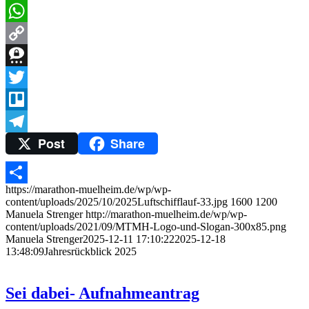
Messenger
WhatsApp
Copy
Link
Threema
Twitter
Trello
Post
Share
Telegram
https://marathon-muelheim.de/wp/wp-
Teilen
content/uploads/2025/10/2025Luftschifflauf-33.jpg
1600
1200
Manuela Strenger
http://marathon-muelheim.de/wp/wp-
content/uploads/2021/09/MTMH-Logo-und-Slogan-300x85.png
Manuela Strenger
2025-12-11 17:10:22
2025-12-18
13:48:09
Jahresrückblick 2025
Sei dabei- Aufnahmeantrag