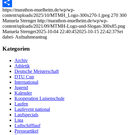
https://marathon-muelheim.de/wp/wp-
Teilen
content/uploads/2025/10/MTMH_Logo-300x270-1.jpeg
270
300
Manuela Strenger
http://marathon-muelheim.de/wp/wp-
content/uploads/2021/09/MTMH-Logo-und-Slogan-300x85.png
Manuela Strenger
2025-10-04 22:40:45
2025-10-15 22:42:37
Sei
dabei- Aufnahmeantrag
Kategorien
Archiv
Athletik
Deutsche Meisterschaft
DTU Cup
International
Jugend
Kalender
Kooperation Luisenschule
Laufen
Laufevent national
Laufspecials
Liga
Luftschifflauf
Presseartikel