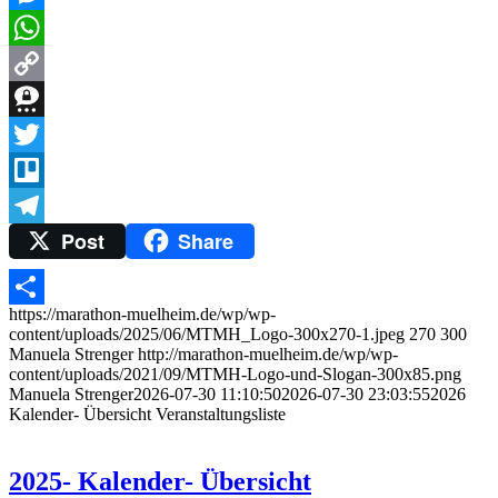
Messenger
WhatsApp
Copy
Link
Threema
Twitter
Trello
Post
Share
Telegram
https://marathon-muelheim.de/wp/wp-
Teilen
content/uploads/2025/06/MTMH_Logo-300x270-1.jpeg
270
300
Manuela Strenger
http://marathon-muelheim.de/wp/wp-
content/uploads/2021/09/MTMH-Logo-und-Slogan-300x85.png
Manuela Strenger
2026-07-30 11:10:50
2026-07-30 23:03:55
2026
Kalender- Übersicht Veranstaltungsliste
2025- Kalender- Übersicht