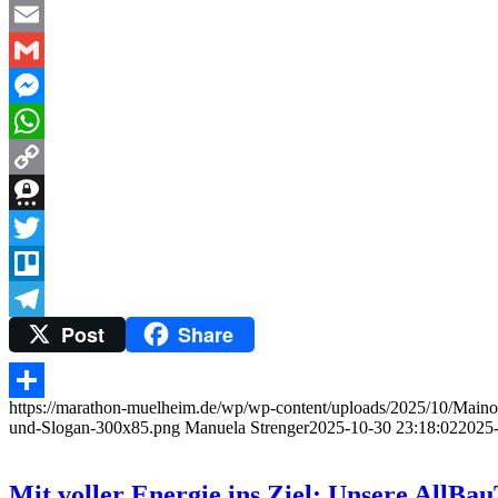
Mastodon
Email
Gmail
Messenger
WhatsApp
Copy
Link
Threema
Twitter
Trello
Post
Share
Telegram
https://marathon-muelheim.de/wp/wp-content/uploads/2025/10/Main
Teilen
und-Slogan-300x85.png
Manuela Strenger
2025-10-30 23:18:02
2025-
Mit voller Energie ins Ziel: Unsere AllB