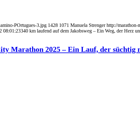
Camino-POrtugues-3.jpg
1428
1071
Manuela Strenger
http://maratho
2 08:01:23
340 km laufend auf dem Jakobsweg – Ein Weg, der Herz und
ty Marathon 2025 – Ein Lauf, der süchtig 