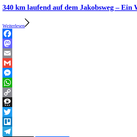
340 km laufend auf dem Jakobsweg – Ein W
Weiterlesen
Facebook
Mastodon
Email
Gmail
Messenger
WhatsApp
Copy
Link
Threema
Twitter
Trello