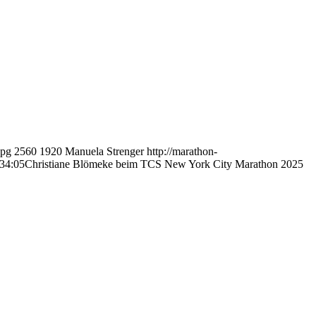
jpg
2560
1920
Manuela Strenger
http://marathon-
34:05
Christiane Blömeke beim TCS New York City Marathon 2025