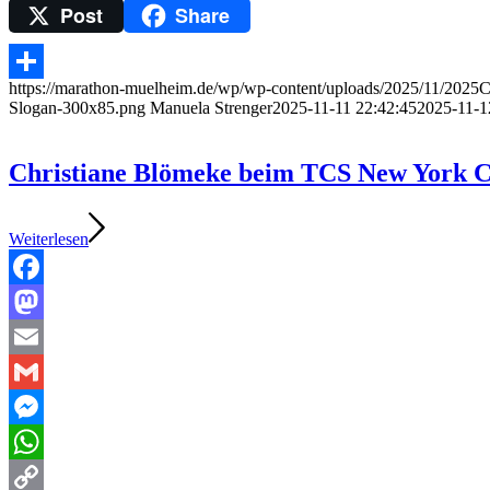
Post
Share
Telegram
https://marathon-muelheim.de/wp/wp-content/uploads/2025/11/2025
Teilen
Slogan-300x85.png
Manuela Strenger
2025-11-11 22:42:45
2025-11-1
Christiane Blömeke beim TCS New York Ci
Weiterlesen
Facebook
Mastodon
Email
Gmail
Messenger
WhatsApp