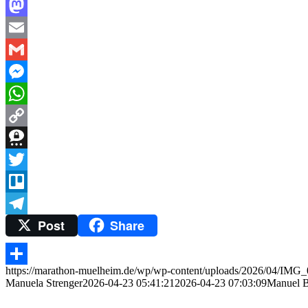
Facebook
Mastodon
Email
Gmail
Messenger
WhatsApp
Copy
Link
Threema
Twitter
Trello
Post
Share
Telegram
https://marathon-muelheim.de/wp/wp-content/uploads/2026/04/IMG_
Teilen
Manuela Strenger
2026-04-23 05:41:21
2026-04-23 07:03:09
Manuel B