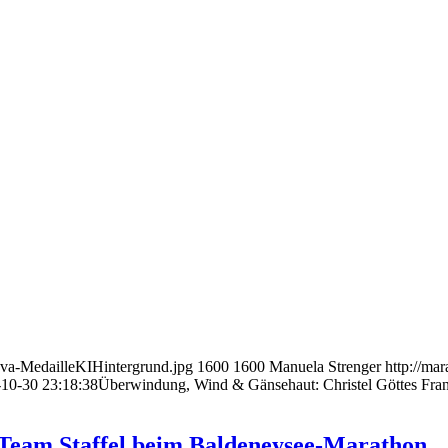
ova-MedailleKIHintergrund.jpg
1600
1600
Manuela Strenger
http://m
10-30 23:18:38
Überwindung, Wind & Gänsehaut: Christel Göttes Fra
auTeam Staffel beim Baldeneysee-Marathon