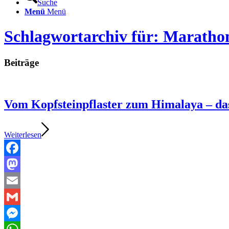
Suche
Menü
Menü
Schlagwortarchiv für: Maratho
Beiträge
Vom Kopfsteinpflaster zum Himalaya – 
Weiterlesen
Facebook
Mastodon
Email
Gmail