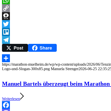
Messenger
WhatsApp
Copy
Link
Threema
Twitter
Trello
Post
Share
Telegram
https://marathon-muelheim.de/wp/wp-content/uploads/2026/06/Tenzin
Teilen
Logo-und-Slogan-300x85.png
Manuela Strenger
2026-06-25 22:35:2
Manuel Bartels überzeugt beim Marathon
Weiterlesen