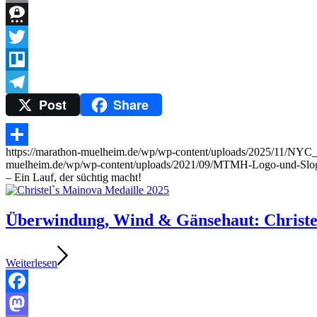
Copy
Link
Threema
Twitter
Trello
Post
Share
Telegram
https://marathon-muelheim.de/wp/wp-content/uploads/2025/11/NYC
Teilen
muelheim.de/wp/wp-content/uploads/2021/09/MTMH-Logo-und-Slo
– Ein Lauf, der süchtig macht!
Überwindung, Wind & Gänsehaut: Christe
Weiterlesen
Facebook