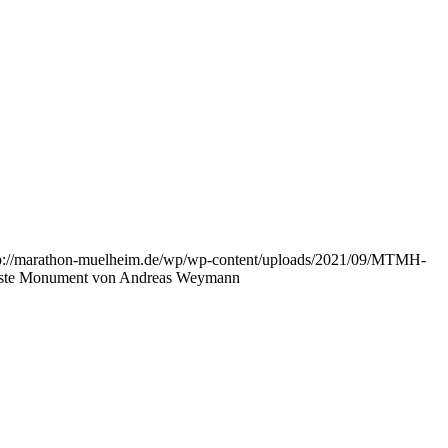
p://marathon-muelheim.de/wp/wp-content/uploads/2021/09/MTMH-
chste Monument von Andreas Weymann