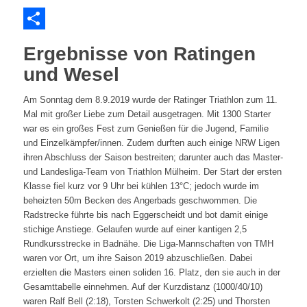
Teilen
Ergebnisse von Ratingen
und Wesel
Am Sonntag dem 8.9.2019 wurde der Ratinger Triathlon zum 11.
Mal mit großer Liebe zum Detail ausgetragen. Mit 1300 Starter
war es ein großes Fest zum Genießen für die Jugend, Familie
und Einzelkämpfer/innen. Zudem durften auch einige NRW Ligen
ihren Abschluss der Saison bestreiten; darunter auch das Master-
und Landesliga-Team von Triathlon Mülheim. Der Start der ersten
Klasse fiel kurz vor 9 Uhr bei kühlen 13°C; jedoch wurde im
beheizten 50m Becken des Angerbads geschwommen. Die
Radstrecke führte bis nach Eggerscheidt und bot damit einige
stichige Anstiege. Gelaufen wurde auf einer kantigen 2,5
Rundkursstrecke in Badnähe. Die Liga-Mannschaften von TMH
waren vor Ort, um ihre Saison 2019 abzuschließen. Dabei
erzielten die Masters einen soliden 16. Platz, den sie auch in der
Gesamttabelle einnehmen. Auf der Kurzdistanz (1000/40/10)
waren Ralf Bell (2:18), Torsten Schwerkolt (2:25) und Thorsten