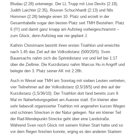
Bludau (2:28) unterwegs. Der LL Trupp mit Lise Devits (2:19),
Judith Laichter (2:35), Rouven Schuchhardt (2:13) und Nils
Hommen (2:28) belegte einen 10. Platz und erzielt in der
Gesamttabelle sogar den besten Platz seit TMH Bestehen: Platz
6 (!!!) und damit ganz knapp am Aufstieg vorbeigeschrammt –
zum Glück, denn Aufstieg war nie geplant J.
Kathrin Christmann bestritt ihren ersten Triathlon und erreichte
nach 1:45 das Ziel auf der Volksdistanz (500/20/5). Sven
Bauersachs nahm sich die Sprintdistanz vor und lief bei 1:17
über die Ziellinie. Die Kurzdistanz nahm Marcus Hu in Angriff und
belegte den 3. Platz seiner AK mit 2:28h.
Auch in Wesel war TMH am Sonntag mit sieben Leuten vertreten,
vier Teilnehmer auf der Volksdistanz (0,5/18/5) und drei auf der
Kurzdistanz (1,5/36/10). Der Triathlon dort fand bereits zum 9.
Mal im Naherholungsgebiet am Auesee statt. Ein kleiner aber
sehr liebevoll organisierter Triathlon mit angenehm kurzen Wegen
und schönen Strecken in der Natur gelegen. Nur ein kleiner Teil
der Rad-Wendepunkt-Strecke geht über eine Landstraße.
Während Sven noch Glück mit seinem frühen Start hatte und so
vor dem Regen finishen konnte, erging es den anderen Startern