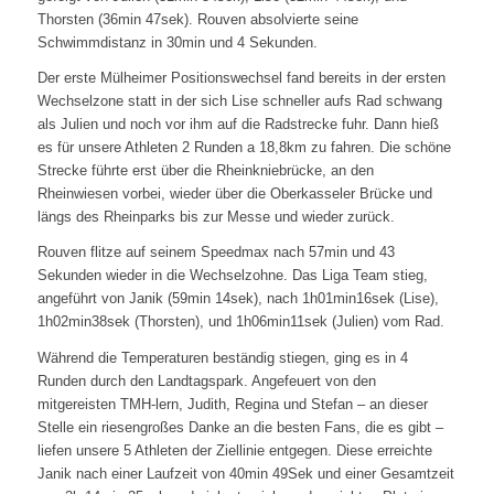
Thorsten (36min 47sek). Rouven absolvierte seine
Schwimmdistanz in 30min und 4 Sekunden.
Der erste Mülheimer Positionswechsel fand bereits in der ersten
Wechselzone statt in der sich Lise schneller aufs Rad schwang
als Julien und noch vor ihm auf die Radstrecke fuhr. Dann hieß
es für unsere Athleten 2 Runden a 18,8km zu fahren. Die schöne
Strecke führte erst über die Rheinkniebrücke, an den
Rheinwiesen vorbei, wieder über die Oberkasseler Brücke und
längs des Rheinparks bis zur Messe und wieder zurück.
Rouven flitze auf seinem Speedmax nach 57min und 43
Sekunden wieder in die Wechselzohne. Das Liga Team stieg,
angeführt von Janik (59min 14sek), nach 1h01min16sek (Lise),
1h02min38sek (Thorsten), und 1h06min11sek (Julien) vom Rad.
Während die Temperaturen beständig stiegen, ging es in 4
Runden durch den Landtagspark. Angefeuert von den
mitgereisten TMH-lern, Judith, Regina und Stefan – an dieser
Stelle ein riesengroßes Danke an die besten Fans, die es gibt –
liefen unsere 5 Athleten der Ziellinie entgegen. Diese erreichte
Janik nach einer Laufzeit von 40min 49Sek und einer Gesamtzeit