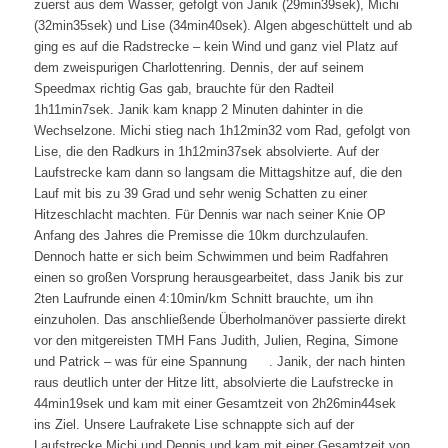
zuerst aus dem Wasser, gefolgt von Janik (29min39sek), Michi
(32min35sek) und Lise (34min40sek).
Algen abgeschüttelt und ab
ging es auf die Radstrecke – kein Wind und ganz viel Platz auf
dem zweispurigen Charlottenring. Dennis, der auf seinem
Speedmax richtig Gas gab, brauchte für den Radteil
1h11min7sek. Janik kam knapp 2 Minuten dahinter in die
Wechselzone. Michi stieg nach 1h12min32 vom Rad, gefolgt von
Lise, die den Radkurs in 1h12min37sek absolvierte.
Auf der
Laufstrecke kam dann so langsam die Mittagshitze auf, die den
Lauf mit bis zu 39 Grad und sehr wenig Schatten zu einer
Hitzeschlacht machten. Für Dennis war nach seiner Knie OP
Anfang des Jahres die Premisse die 10km durchzulaufen.
Dennoch hatte er sich beim Schwimmen und beim Radfahren
einen so großen Vorsprung herausgearbeitet, dass Janik bis zur
2ten Laufrunde einen 4:10min/km Schnitt brauchte, um ihn
einzuholen. Das anschließende Überholmanöver passierte direkt
vor den mitgereisten TMH Fans Judith, Julien, Regina, Simone
und Patrick – was für eine Spannung
. Janik, der nach hinten
raus deutlich unter der Hitze litt, absolvierte die Laufstrecke in
44min19sek und kam mit einer Gesamtzeit von 2h26min44sek
ins Ziel. Unsere Laufrakete Lise schnappte sich auf der
Laufstrecke Michi und Dennis und kam mit einer Gesamtzeit von