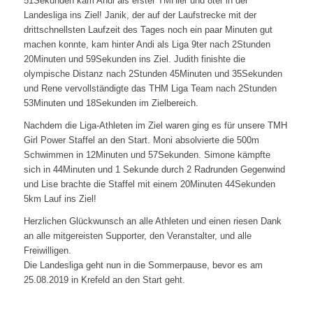
51Sekunden kam Andi als erster TMHler und 8ter in der
Landesliga ins Ziel! Janik, der auf der Laufstrecke mit der
drittschnellsten Laufzeit des Tages noch ein paar Minuten gut
machen konnte, kam hinter Andi als Liga 9ter nach 2Stunden
20Minuten und 59Sekunden ins Ziel. Judith finishte die
olympische Distanz nach 2Stunden 45Minuten und 35Sekunden
und Rene vervollständigte das THM Liga Team nach 2Stunden
53Minuten und 18Sekunden im Zielbereich.
Nachdem die Liga-Athleten im Ziel waren ging es für unsere TMH
Girl Power Staffel an den Start. Moni absolvierte die 500m
Schwimmen in 12Minuten und 57Sekunden. Simone kämpfte
sich in 44Minuten und 1 Sekunde durch 2 Radrunden Gegenwind
und Lise brachte die Staffel mit einem 20Minuten 44Sekunden
5km Lauf ins Ziel!
Herzlichen Glückwunsch an alle Athleten und einen riesen Dank
an alle mitgereisten Supporter, den Veranstalter, und alle
Freiwilligen.
Die Landesliga geht nun in die Sommerpause, bevor es am
25.08.2019 in Krefeld an den Start geht.