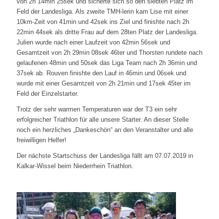
von 2h 14min 25sek und sicherte sich so den siebten Platz im
Feld der Landesliga. Als zweite TMH-lerin kam Lise mit einer
10km-Zeit von 41min und 42sek ins Ziel und finishte nach 2h
22min 44sek als dritte Frau auf dem 28ten Platz der Landesliga.
Julien wurde nach einer Laufzeit von 42min 56sek und
Gesamtzeit von 2h 29min 08sek 46ter und Thorsten rundete nach
gelaufenen 48min und 50sek das Liga Team nach 2h 36min und
37sek ab. Rouven finishte den Lauf in 46min und 06sek und
wurde mit einer Gesamtzeit von 2h 21min und 17sek 45ter im
Feld der Einzelstarter.
Trotz der sehr warmen Temperaturen war der T3 ein sehr
erfolgreicher Triathlon für alle unsere Starter. An dieser Stelle
noch ein herzliches „Dankeschön“ an den Veranstalter und alle
freiwilligen Helfer!
Der nächste Startschuss der Landesliga fällt am 07.07.2019 in
Kalkar-Wissel beim Niederrhein Triathlon.