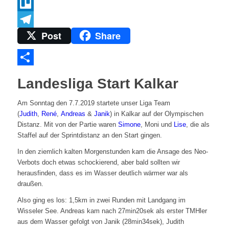
Twitter
Trello
Post
Share
Telegram
Teilen
Landesliga Start Kalkar
Am Sonntag den 7.7.2019 startete unser Liga Team
(
Judith
,
René
,
Andreas
&
Janik
) in Kalkar auf der Olympischen
Distanz. Mit von der Partie waren
Simone
, Moni und
Lise
, die als
Staffel auf der Sprintdistanz an den Start gingen.
In den ziemlich kalten Morgenstunden kam die Ansage des Neo-
Verbots doch etwas schockierend, aber bald sollten wir
herausfinden, dass es im Wasser deutlich wärmer war als
draußen.
Also ging es los: 1,5km in zwei Runden mit Landgang im
Wisseler See. And
reas kam nach 27min20sek als erster TMHler
aus dem Wasser gefolgt von Janik (28min34sek), Judith