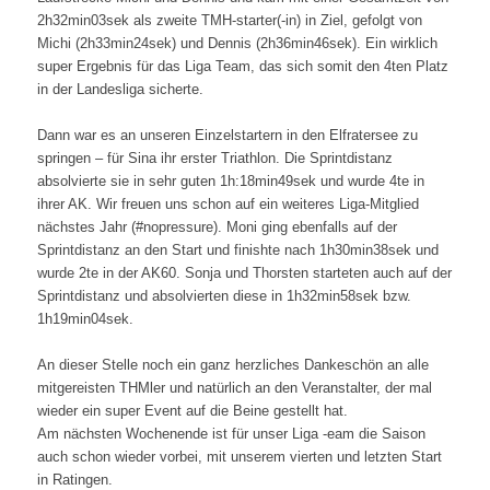
2h32min03sek als zweite TMH-starter(-in) in Ziel, gefolgt von
Michi (2h33min24sek) und Dennis (2h36min46sek). Ein wirklich
super Ergebnis für das Liga Team, das sich somit den 4ten Platz
in der Landesliga sicherte.
Dann war es an unseren Einzelstartern in den Elfratersee zu
springen – für Sina ihr erster Triathlon. Die Sprintdistanz
absolvierte sie in sehr guten 1h:18min49sek und wurde 4te in
ihrer AK. Wir freuen uns schon auf ein weiteres Liga-Mitglied
nächstes Jahr (
#nopressure
). Moni ging ebenfalls auf der
Sprintdistanz an den Start und finishte nach 1h30min38sek und
wurde 2te in der AK60. Sonja und Thorsten starteten auch auf der
Sprintdistanz und absolvierten diese in 1h32min58sek bzw.
1h19min04sek.
An dieser Stelle noch ein ganz herzliches Dankeschön an alle
mitgereisten THMler und natürlich an den Veranstalter, der mal
wieder ein super Event auf die Beine gestellt hat.
Am nächsten Wochenende ist für unser Liga -eam die Saison
auch schon wieder vorbei, mit unserem vierten und letzten Start
in Ratingen.