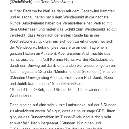
(32min56sek) und Rene (46min34sek).
Auf der Radstrecke hieß es dann mit dem Gegenwind kämpfen
und Ausschau halten nach dem Wendepunkt in die nächste
Runde. Anscheinend haben die Veranstalter einen Vertrag mit
dem Osterhasen und hatten das Schild zum Wendepunkt so gut
versteckt, dass Andi nach der ersten Runde bis in die
Wechselzone zurückfuhr, um sich dort zu erkundigen, wo sich
der Wendepunkt befand (dies passierte an dem Tag einem
ganzen Haufen an Athleten). Aber unserem Andi machte das
nichts aus, denn in Null-Komma-Nichts war der Rückstand, der
durch den Umweg auf Janik entstanden war wieder eingefahren.
Nach insgesamt 1Stunde 7Minuten und 32 Sekunden (inklusive
3Minuten Umweg) stieg Andi als Erster vom Rad. Janik, Rene
und Judith kamen nach 1Stunde8min59sek,
1Stunde11min46Sek, und 1Stunde15min12sek wieder in die
Wechselzone.
Dann ging es auf eine sehr kurze Laufstrecke, auf der 6 Runden
zu absolvieren waren. Wie gut, dass es heutzutage GPS Uhren
gibt, da das Rundenzählen im Tunnel-Blick-Modus doch sehr
schwer fällt. Nach insgesamt 2Stunden 19Minuten und