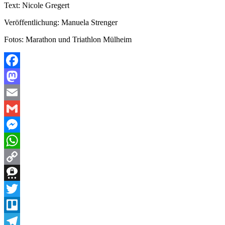
Text: Nicole Gregert
Veröffentlichung: Manuela Strenger
Fotos: Marathon und Triathlon Mülheim
Facebook
Mastodon
Email
Gmail
Messenger
WhatsApp
Copy
Link
Threema
Twitter
Trello