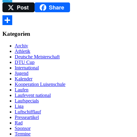
Post
Share
Telegram
Teilen
Kategorien
Archiv
Athletik
Deutsche Meisterschaft
DTU Cup
International
Jugend
Kalender
Kooperation Luisenschule
Laufen
Laufevent national
Laufspecials
Liga
Luftschifflauf
Presseartikel
Rad
Sponsor
Termine