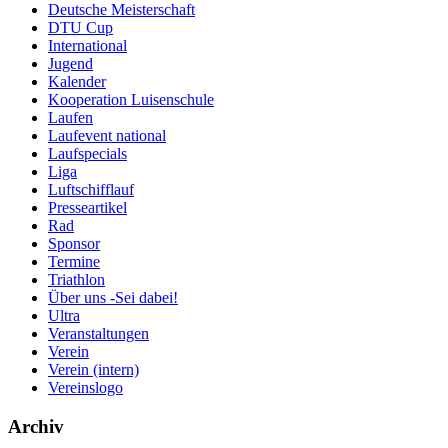
Deutsche Meisterschaft
DTU Cup
International
Jugend
Kalender
Kooperation Luisenschule
Laufen
Laufevent national
Laufspecials
Liga
Luftschifflauf
Presseartikel
Rad
Sponsor
Termine
Triathlon
Über uns -Sei dabei!
Ultra
Veranstaltungen
Verein
Verein (intern)
Vereinslogo
Archiv