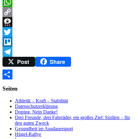
Messenger
WhatsApp
Copy
Link
Threema
Twitter
Trello
Post
Share
Telegram
Teilen
Seiten
Athletik – Kraft – Stabilität
Datenschutzerklärung
Doping, Nein Danke!
Drei Freunde, drei Fahrräder, ein großes Ziel: Sizilien – für
den guten Zweck
Gesundheit im Ausdauersport
Hügel-Rallye