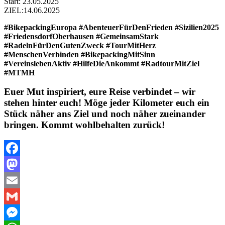
Start: 23.05.2025
ZIEL:14.06.2025
#BikepackingEuropa #AbenteuerFürDenFrieden #Sizilien2025
#FriedensdorfOberhausen #GemeinsamStark
#RadelnFürDenGutenZweck #TourMitHerz
#MenschenVerbinden #BikepackingMitSinn
#VereinslebenAktiv #HilfeDieAnkommt #RadtourMitZiel
#MTMH
Euer Mut inspiriert, eure Reise verbindet – wir
stehen hinter euch! Möge jeder Kilometer euch ein
Stück näher ans Ziel und noch näher zueinander
bringen. Kommt wohlbehalten zurück!
Facebook
Mastodon
Email
Gmail