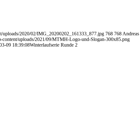
ent/uploads/2020/02/IMG_20200202_161333_877.jpg
768
768
Andreas
wp-content/uploads/2021/09/MTMH-Logo-und-Slogan-300x85.png
03-09 18:39:08
Winterlaufserie Runde 2