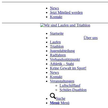
News
Jetzt Mitglied werden
Kontakt
Startseite
Über uns
Laufen
Triathlon
Jugendabteilung
Radfahren
Verbandsstützpunkt
Athletik – Stabi
Keine Gewalt im Sport!
News
Kontakt
Veranstaltungen
Luftschifflauf
Schüler-Duathlon
Suche
Menü
Menü