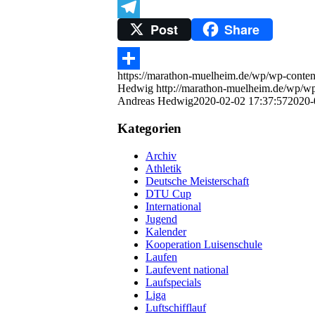
Trello
Post
Share
Telegram
https://marathon-muelheim.de/wp/wp-cont
Teilen
Hedwig
http://marathon-muelheim.de/wp/
Andreas Hedwig
2020-02-02 17:37:57
2020-
Kategorien
Archiv
Athletik
Deutsche Meisterschaft
DTU Cup
International
Jugend
Kalender
Kooperation Luisenschule
Laufen
Laufevent national
Laufspecials
Liga
Luftschifflauf