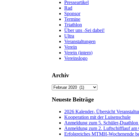
Presseartikel
Rad
Sponsor
Termine
Triathlon
Über uns -Sei dabei!
Ultra
Veranstaltungen
Verein
Verein (intern)
Vereinslogo
Archiv
Archiv
Neueste Beiträge
2026 Kalender- Übersicht Veranstaltun
Kooperation mit der Luisenschule
Anmeldung zum 5. Schüler-Duathlon
Anmeldung zum 2. Luftschifflauf am
Erfolgreiches MTMH-Wochenende be