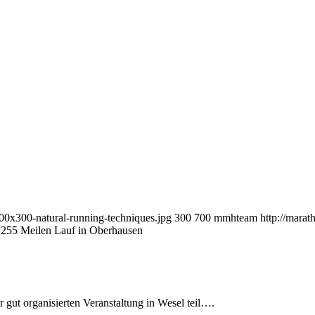
00x300-natural-running-techniques.jpg
300
700
mmhteam
http://mar
:25
5 Meilen Lauf in Oberhausen
 gut organisierten Veranstaltung in Wesel teil….