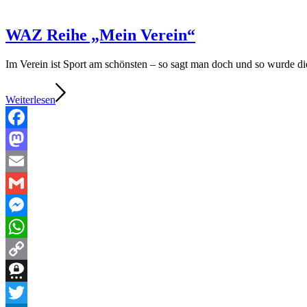
WAZ Reihe „Mein Verein“
Im Verein ist Sport am schönsten – so sagt man doch und so wurde d
Weiterlesen
Facebook
Mastodon
Email
Gmail
Messenger
WhatsApp
Copy
Link
Threema