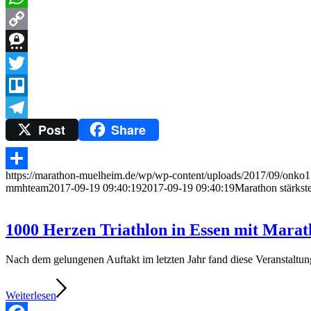
WhatsApp
Copy
Link
Threema
Twitter
Trello
Post
Share
Telegram
https://marathon-muelheim.de/wp/wp-content/uploads/2017/09/onko1
Teilen
mmhteam
2017-09-19 09:40:19
2017-09-19 09:40:19
Marathon stärkst
1000 Herzen Triathlon in Essen mit Mara
Nach dem gelungenen Auftakt im letzten Jahr fand diese Veranstaltun
Weiterlesen