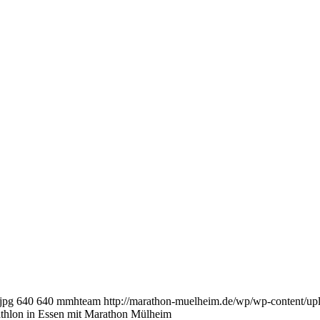
jpg
640
640
mmhteam
http://marathon-muelheim.de/wp/wp-content/
thlon in Essen mit Marathon Mülheim