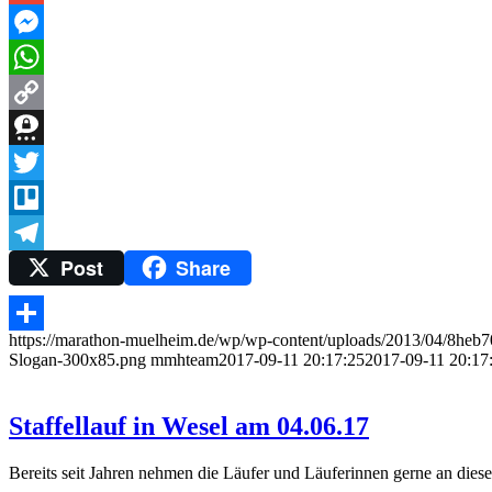
Gmail
Messenger
WhatsApp
Copy
Link
Threema
Twitter
Trello
Post
Share
Telegram
https://marathon-muelheim.de/wp/wp-content/uploads/2013/04/8heb7
Teilen
Slogan-300x85.png
mmhteam
2017-09-11 20:17:25
2017-09-11 20:17
Staffellauf in Wesel am 04.06.17
Bereits seit Jahren nehmen die Läufer und Läuferinnen gerne an dieser