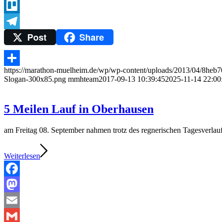
Twitter
Trello
Post
Share
Telegram
https://marathon-muelheim.de/wp/wp-content/uploads/2013/04/8heb7
Teilen
Slogan-300x85.png
mmhteam
2017-09-13 10:39:45
2025-11-14 22:00
5 Meilen Lauf in Oberhausen
am Freitag 08. September nahmen trotz des regnerischen Tagesverlau
Weiterlesen
Facebook
Mastodon
Email