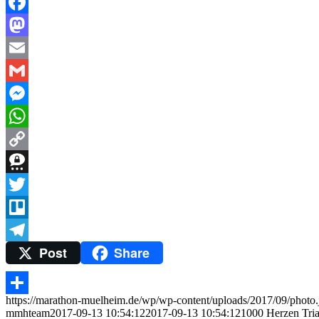
Facebook
Mastodon
Email
Gmail
Messenger
WhatsApp
Copy
Link
Threema
Twitter
Trello
Post
Share
Telegram
https://marathon-muelheim.de/wp/wp-content/uploads/2017/09/photo.
Teilen
mmhteam
2017-09-13 10:54:12
2017-09-13 10:54:12
1000 Herzen Tria