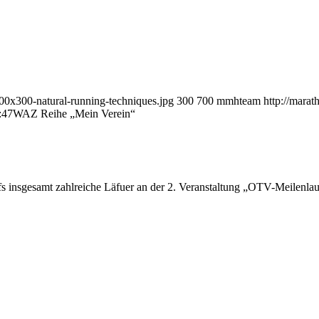
00x300-natural-running-techniques.jpg
300
700
mmhteam
http://mar
:47
WAZ Reihe „Mein Verein“
fs insgesamt zahlreiche Läfuer an der 2. Veranstaltung „OTV-Meilenla