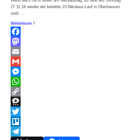
Wenn auch nicht direkt am Nikolaustag, so fand am Sonntag
27.11.16 wieder der beliebte 23.Nikolaus-Lauf in Oberhausen
statt. …
Weiterlesen
Facebook
Mastodon
Email
Gmail
Messenger
WhatsApp
Copy
Link
Threema
Twitter
Trello