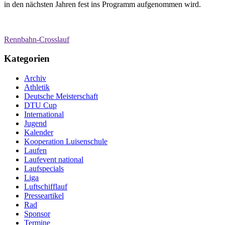
in den nächsten Jahren fest ins Programm aufgenommen wird.
Rennbahn-Crosslauf
Kategorien
Archiv
Athletik
Deutsche Meisterschaft
DTU Cup
International
Jugend
Kalender
Kooperation Luisenschule
Laufen
Laufevent national
Laufspecials
Liga
Luftschifflauf
Presseartikel
Rad
Sponsor
Termine