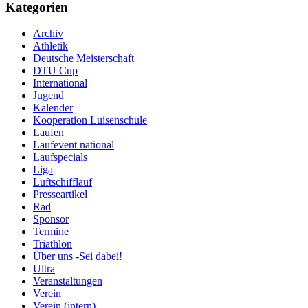
Kategorien
Archiv
Athletik
Deutsche Meisterschaft
DTU Cup
International
Jugend
Kalender
Kooperation Luisenschule
Laufen
Laufevent national
Laufspecials
Liga
Luftschifflauf
Presseartikel
Rad
Sponsor
Termine
Triathlon
Über uns -Sei dabei!
Ultra
Veranstaltungen
Verein
Verein (intern)