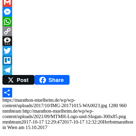
Email
Gmail
Messenger
WhatsApp
Copy
Link
Threema
Twitter
Trello
Post
Share
Telegram
https://marathon-muelheim.de/wp/wp-
Teilen
content/uploads/2017/10/IMG-20171015-WA0023.jpg
1280
960
mmhteam
http://marathon-muelheim.de/wp/wp-
content/uploads/2021/09/MTMH-Logo-und-Slogan-300x85.png
mmhteam
2017-10-17 12:29:47
2017-10-17 12:32:20
Herbstmarathon
in Wien am 15.10.2017