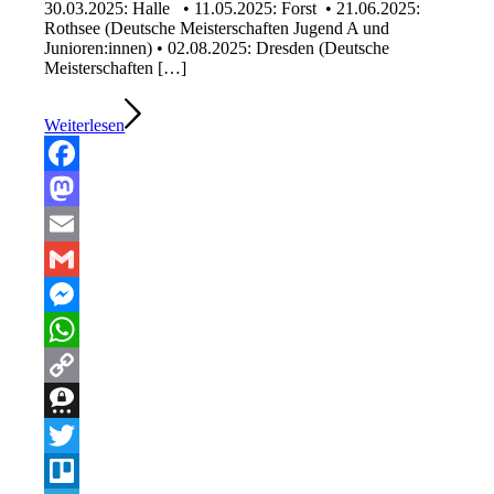
30.03.2025: Halle • 11.05.2025: Forst • 21.06.2025:
Rothsee (Deutsche Meisterschaften Jugend A und
Junioren:innen) • 02.08.2025: Dresden (Deutsche
Meisterschaften […]
Weiterlesen
Facebook
Mastodon
Email
Gmail
Messenger
WhatsApp
Copy
Link
Threema
Twitter