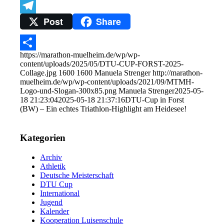
Trello
Post
Share
Telegram
https://marathon-muelheim.de/wp/wp-
Teilen
content/uploads/2025/05/DTU-CUP-FORST-2025-
Collage.jpg
1600
1600
Manuela Strenger
http://marathon-
muelheim.de/wp/wp-content/uploads/2021/09/MTMH-
Logo-und-Slogan-300x85.png
Manuela Strenger
2025-05-
18 21:23:04
2025-05-18 21:37:16
DTU-Cup in Forst
(BW) – Ein echtes Triathlon-Highlight am Heidesee!
Kategorien
Archiv
Athletik
Deutsche Meisterschaft
DTU Cup
International
Jugend
Kalender
Kooperation Luisenschule