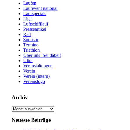
Laufen
Laufevent national
Laufspecials
Liga
Luftschifflauf
Presseartikel
Rad
Sponsor
Termine
Triathlon
Über uns -Sei dabei!
Ultra
Veranstaltungen
Verein
Verein (intern)
Vereinslogo
Archiv
Archiv
Neueste Beiträge