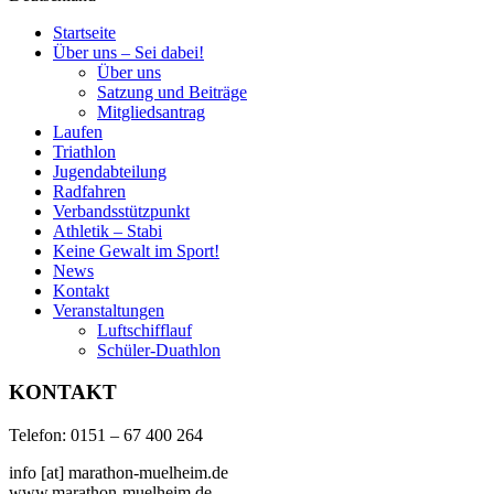
Startseite
Über uns – Sei dabei!
Über uns
Satzung und Beiträge
Mitgliedsantrag
Laufen
Triathlon
Jugendabteilung
Radfahren
Verbandsstützpunkt
Athletik – Stabi
Keine Gewalt im Sport!
News
Kontakt
Veranstaltungen
Luftschifflauf
Schüler-Duathlon
KONTAKT
Telefon: 0151 – 67 400 264
info [at] marathon-muelheim.de
www.marathon-muelheim.de