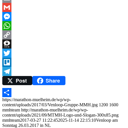
Email
Gmail
Messenger
WhatsApp
Copy
Link
Threema
Twitter
Trello
Post
Share
Telegram
https://marathon-muelheim.de/wp/wp-
Teilen
content/uploads/2017/03/Venloop-Gruppe-MMH.jpg
1200
1600
mmhteam
http://marathon-muelheim.de/wp/wp-
content/uploads/2021/09/MTMH-Logo-und-Slogan-300x85.png
mmhteam
2017-03-27 11:22:45
2025-11-14 22:15:10
Venloop am
Sonntag 26.03.2017 in NL