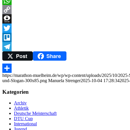
Messenger
WhatsApp
Copy
Link
Threema
Twitter
Trello
Post
Share
Telegram
https://marathon-muelheim.de/wp/wp-content/uploads/2025/10/2025
Teilen
und-Slogan-300x85.png
Manuela Strenger
2025-10-04 17:28:34
2025-
Kategorien
Archiv
Athletik
Deutsche Meisterschaft
DTU Cup
International
Jugend