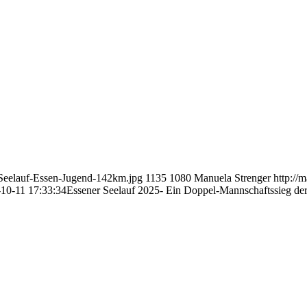
-Seelauf-Essen-Jugend-142km.jpg
1135
1080
Manuela Strenger
http:/
10-11 17:33:34
Essener Seelauf 2025- Ein Doppel-Mannschaftssieg de