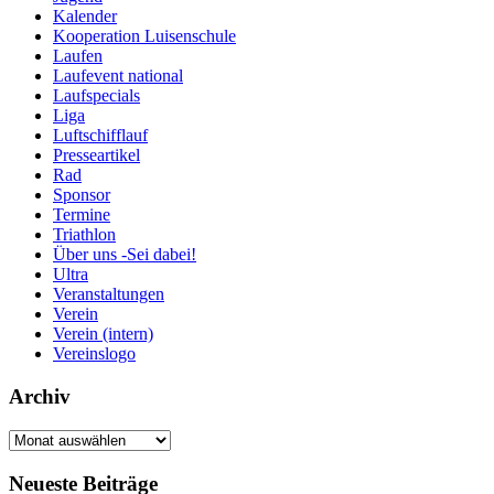
Kalender
Kooperation Luisenschule
Laufen
Laufevent national
Laufspecials
Liga
Luftschifflauf
Presseartikel
Rad
Sponsor
Termine
Triathlon
Über uns -Sei dabei!
Ultra
Veranstaltungen
Verein
Verein (intern)
Vereinslogo
Archiv
Archiv
Neueste Beiträge