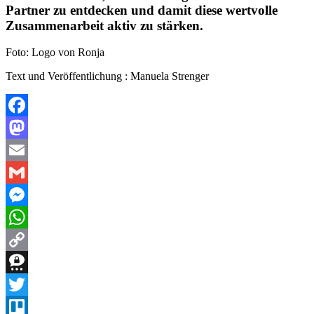
Partner zu entdecken und damit diese wertvolle
Zusammenarbeit aktiv zu stärken.
Foto: Logo von Ronja
Text und Veröffentlichung : Manuela Strenger
Facebook
Mastodon
Email
Gmail
Messenger
WhatsApp
Copy
Link
Threema
Twitter