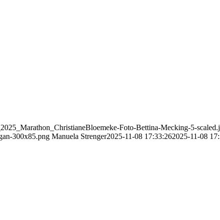
_2025_Marathon_ChristianeBloemeke-Foto-Bettina-Mecking-5-scaled.
gan-300x85.png
Manuela Strenger
2025-11-08 17:33:26
2025-11-08 17: