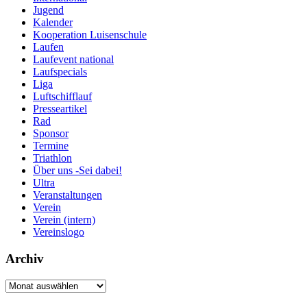
Jugend
Kalender
Kooperation Luisenschule
Laufen
Laufevent national
Laufspecials
Liga
Luftschifflauf
Presseartikel
Rad
Sponsor
Termine
Triathlon
Über uns -Sei dabei!
Ultra
Veranstaltungen
Verein
Verein (intern)
Vereinslogo
Archiv
Archiv