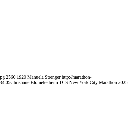
jpg
2560
1920
Manuela Strenger
http://marathon-
34:05
Christiane Blömeke beim TCS New York City Marathon 2025