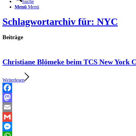
Suche
Menü
Menü
Schlagwortarchiv für: NYC
Beiträge
Christiane Blömeke beim TCS New York Ci
Weiterlesen
Facebook
Mastodon
Email
Gmail