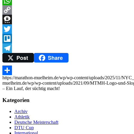
Messenger
WhatsApp
Copy
Link
Threema
Twitter
Trello
Post
Share
Telegram
https://marathon-muelheim.de/wp/wp-content/uploads/2025/11/NYC
Teilen
muelheim.de/wp/wp-content/uploads/2021/09/MTMH-Logo-und-Slo
– Ein Lauf, der süchtig macht!
Kategorien
Archiv
Athletik
Deutsche Meisterschaft
DTU Cup
International