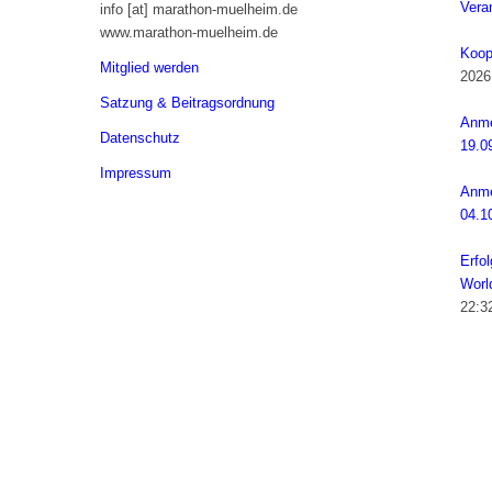
Veran
info [at] marathon-muelheim.de
www.marathon-muelheim.de
Koop
Mitglied werden
2026
Satzung & Beitragsordnung
Anme
Datenschutz
19.0
Impressum
Anme
04.1
Erfo
Worl
22:3