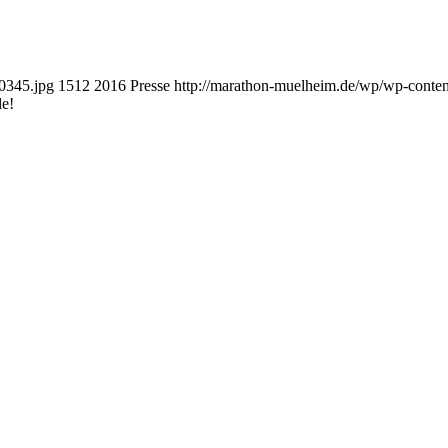
0345.jpg
1512
2016
Presse
http://marathon-muelheim.de/wp/wp-cont
de!