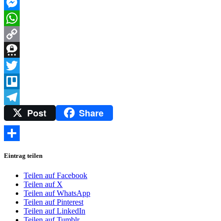
Gmail
Messenger
WhatsApp
Copy
Link
Threema
Twitter
Trello
Post
Share
Telegram
Teilen
Eintrag teilen
Teilen auf Facebook
Teilen auf X
Teilen auf WhatsApp
Teilen auf Pinterest
Teilen auf LinkedIn
Teilen auf Tumblr