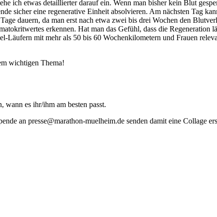
 gehe ich etwas detaillierter darauf ein. Wenn man bisher kein Blut gesp
sicher eine regenerative Einheit absolvieren. Am nächsten Tag kann m
4 Tage dauern, da man erst nach etwa zwei bis drei Wochen den Blutver
kritwertes erkennen. Hat man das Gefühl, dass die Regeneration länger
 Viel-Läufern mit mehr als 50 bis 60 Wochenkilometern und Frauen rel
esem wichtigen Thema!
n, wann es ihr/ihm am besten passt.
Spende an presse@marathon-muelheim.de senden damit eine Collage ers