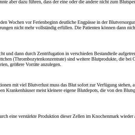
nnte aber dazu führen, dass der eine oder die andere nicht zum Blutspe
 in den Wochen vor Ferienbeginn deutliche Engpässe in der Blutversorg
erungen nicht mehr vollständig erfüllen. Die Patienten können dann n
ht und dann durch Zentrifugation in verschieden Bestandteile aufgetr
lättchen (Thrombozytenkonzentrate) sind weitere Blutprodukte, die be
rien, größere Vorräte anzulegen.
ionen mit viel Blutverlust muss das Blut sofort zur Verfügung stehen,
 Krankenhäuser meist kleinere eigene Blutdepots, die von den Blutspe
durch eine verstärkte Produktion dieser Zellen im Knochenmark wieder 