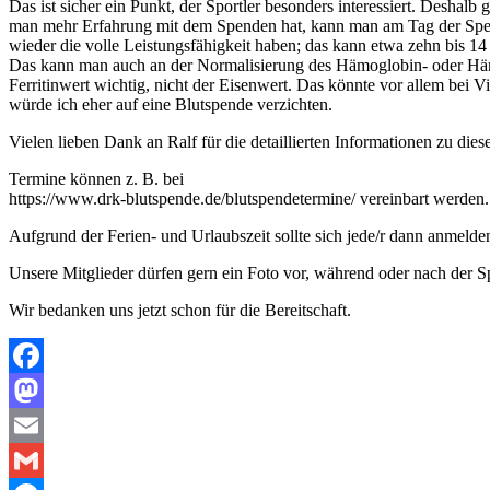
Das ist sicher ein Punkt, der Sportler besonders interessiert. Deshalb
man mehr Erfahrung mit dem Spenden hat, kann man am Tag der Spende 
wieder die volle Leistungsfähigkeit haben; das kann etwa zehn bis 1
Das kann man auch an der Normalisierung des Hämoglobin- oder Hämato
Ferritinwert wichtig, nicht der Eisenwert. Das könnte vor allem bei
würde ich eher auf eine Blutspende verzichten.
Vielen lieben Dank an Ralf für die detaillierten Informationen zu di
Termine können z. B. bei
https://www.drk-blutspende.de/blutspendetermine/ vereinbart werden.
Aufgrund der Ferien- und Urlaubszeit sollte sich jede/r dann anmelde
Unsere Mitglieder dürfen gern ein Foto vor, während oder nach der 
Wir bedanken uns jetzt schon für die Bereitschaft.
Facebook
Mastodon
Email