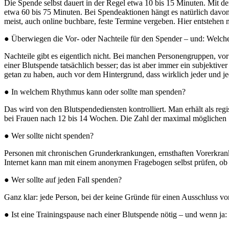
Die Spende selbst dauert in der Regel etwa 10 bis 15 Minuten. Mit 
etwa 60 bis 75 Minuten. Bei Spendeaktionen hängt es natürlich davon 
meist, auch online buchbare, feste Termine vergeben. Hier entstehen 
● Überwiegen die Vor- oder Nachteile für den Spender – und: Welche
Nachteile gibt es eigentlich nicht. Bei manchen Personengruppen, vor
einer Blutspende tatsächlich besser; das ist aber immer ein subjektive
getan zu haben, auch vor dem Hintergrund, dass wirklich jeder und je
● In welchem Rhythmus kann oder sollte man spenden?
Das wird von den Blutspendediensten kontrolliert. Man erhält als reg
bei Frauen nach 12 bis 14 Wochen. Die Zahl der maximal möglichen 
● Wer sollte nicht spenden?
Personen mit chronischen Grunderkrankungen, ernsthaften Vorerkrankun
Internet kann man mit einem anonymen Fragebogen selbst prüfen, ob 
● Wer sollte auf jeden Fall spenden?
Ganz klar: jede Person, bei der keine Gründe für einen Ausschluss vo
● Ist eine Trainingspause nach einer Blutspende nötig – und wenn ja: