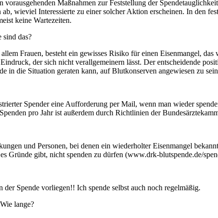
den vorausgehenden Maßnahmen zur Feststellung der Spendetauglichkei
ab, wieviel Interessierte zu einer solcher Aktion erscheinen. In den f
meist keine Wartezeiten.
 sind das?
 allem Frauen, besteht ein gewisses Risiko für einen Eisenmangel, das
r Eindruck, der sich nicht verallgemeinern lässt. Der entscheidende posit
de in die Situation geraten kann, auf Blutkonserven angewiesen zu sein
istrierter Spender eine Aufforderung per Mail, wenn man wieder spende
Spenden pro Jahr ist außerdem durch Richtlinien der Bundesärztekamm
gen und Personen, bei denen ein wiederholter Eisenmangel bekannt ist,
es Gründe gibt, nicht spenden zu dürfen (www.drk-blutspende.de/spen
n der Spende vorliegen!! Ich spende selbst auch noch regelmäßig.
 Wie lange?