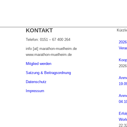
KONTAKT
Kürzli
Telefon: 0151 – 67 400 264
2026
Veran
info [at] marathon-muelheim.de
www.marathon-muelheim.de
Koop
Mitglied werden
2026
Satzung & Beitragsordnung
Anme
Datenschutz
19.0
Impressum
Anme
04.1
Erfo
Worl
22:3