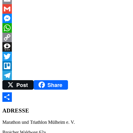
Email
Gmail
Messenger
WhatsApp
Copy
Link
Threema
Twitter
Trello
Post
Share
Telegram
Teilen
ADRESSE
Marathon und Triathlon Mülheim e. V.
Broicher Waldweg 62a