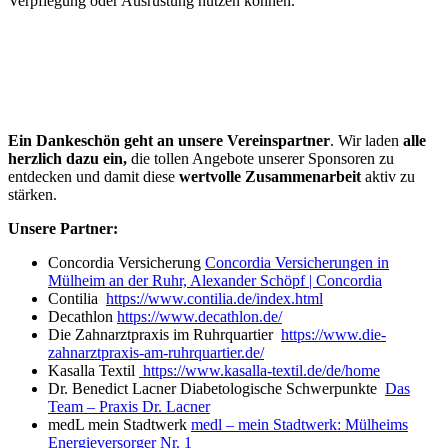
Verpflegung oder Ausrüstung nutzen können.
Ein Dankeschön geht an unsere Vereinspartner
. Wir laden
alle
herzlich dazu ein,
die tollen Angebote unserer Sponsoren zu
entdecken und damit diese
wertvolle Zusammenarbeit
aktiv zu
stärken.
Unsere Partner:
Concordia Versicherung
Concordia Versicherungen in
Mülheim an der Ruhr, Alexander Schöpf | Concordia
Contilia
https://www.contilia.de/index.html
Decathlon
https://www.decathlon.de/
Die Zahnarztpraxis im Ruhrquartier
https://www.die-
zahnarztpraxis-am-ruhrquartier.de/
Kasalla Textil
https://www.kasalla-textil.de/de/home
Dr. Benedict Lacner Diabetologische Schwerpunkte
Das
Team – Praxis Dr. Lacner
medL mein Stadtwerk
medl – mein Stadtwerk: Mülheims
Energieversorger Nr. 1