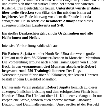
und durfte sich über ein starkes Finish bei einem der härtesten
Küsten-Ultras Deutschlands freuen.
Unterstützt wurde er dabei
über weite Strecken von Silke, die ihn mit dem Fahrrad
begleitete.
Am Ende überwog vor allem die Freude über das
erfolgreiche Finish sowie die
besondere Atmosphäre
dieses
außergewöhnlichen
Laufevents auf Sylt.
Ein großes
Dankeschön geht an die Organisation und alle
Helferinnen und Helfer.
Intensive Vorbereitung zahlte sich aus
Für
Robert Sujatta
war der North Sea Ultra der zweite große
Ultralauf nach dem 56-Kilometer-Rennen in
Monschau Marathon
.
Die Vorbereitung erfolgte nach einem Trainingsplan von
Hubert
Beck
. In den
vergangenen drei Monaten absolvierte Robert
insgesamt rund 750 Trainingskilometer.
Der längste
Vorbereitungslauf führte über 50 Kilometer, den letzten Härtetest
bestritt er beim
Düsseldorf Marathon
.
Der gesamte Verein gratuliert
Robert Sujatta
herzlich zu dieser
außergewöhnlichen Leistung und dem erfolgreichen Finish beim
Northsea Ultra
. Ein Ultralauf über 111 Kilometer verlangt nicht nur
körperliche Stärke, sondern auch enorme mentale Ausdauer,
Disziplin und Durchhaltevermögen. Umso größer ist der Respekt