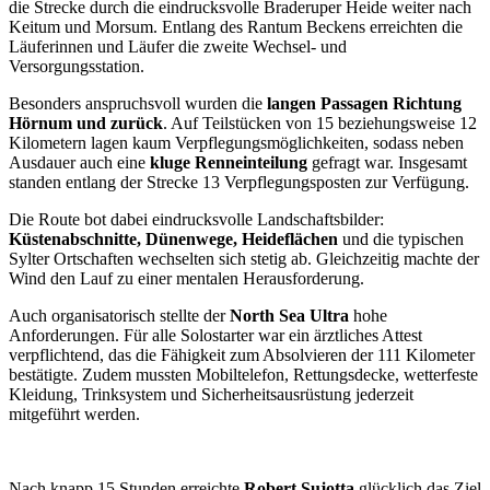
die Strecke durch die eindrucksvolle Braderuper Heide weiter nach
Keitum und Morsum. Entlang des Rantum Beckens erreichten die
Läuferinnen und Läufer die zweite Wechsel- und
Versorgungsstation.
Besonders anspruchsvoll wurden die
langen Passagen Richtung
Hörnum und zurück
. Auf Teilstücken von 15 beziehungsweise 12
Kilometern lagen kaum Verpflegungsmöglichkeiten, sodass neben
Ausdauer auch eine
kluge Renneinteilung
gefragt war. Insgesamt
standen entlang der Strecke 13 Verpflegungsposten zur Verfügung.
Die Route bot dabei eindrucksvolle Landschaftsbilder:
Küstenabschnitte, Dünenwege, Heideflächen
und die typischen
Sylter Ortschaften wechselten sich stetig ab. Gleichzeitig machte der
Wind den Lauf zu einer mentalen Herausforderung.
Auch organisatorisch stellte der
North Sea Ultra
hohe
Anforderungen. Für alle Solostarter war ein ärztliches Attest
verpflichtend, das die Fähigkeit zum Absolvieren der 111 Kilometer
bestätigte. Zudem mussten Mobiltelefon, Rettungsdecke, wetterfeste
Kleidung, Trinksystem und Sicherheitsausrüstung jederzeit
mitgeführt werden.
Nach knapp 15 Stunden erreichte
Robert Sujotta
glücklich das Ziel