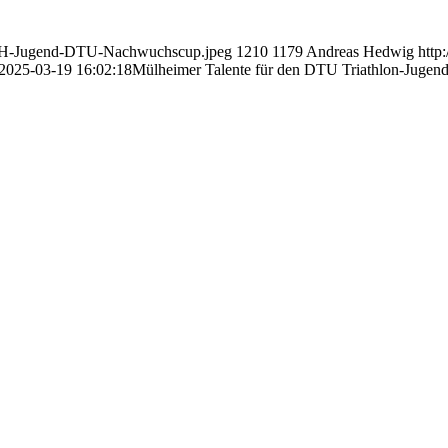
TMH-Jugend-DTU-Nachwuchscup.jpeg
1210
1179
Andreas Hedwig
http
2025-03-19 16:02:18
Mülheimer Talente für den DTU Triathlon-Jugend