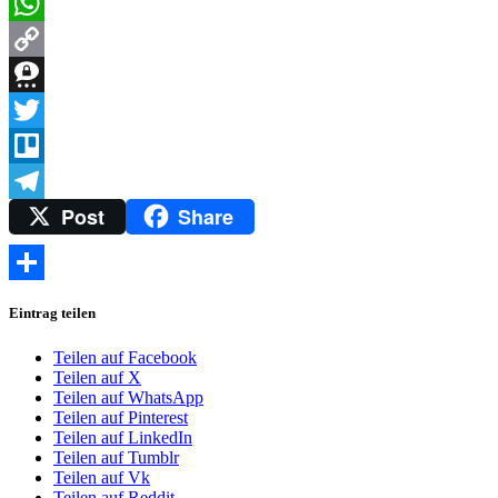
Messenger
WhatsApp
Copy
Link
Threema
Twitter
Trello
Post
Share
Telegram
Teilen
Eintrag teilen
Teilen auf Facebook
Teilen auf X
Teilen auf WhatsApp
Teilen auf Pinterest
Teilen auf LinkedIn
Teilen auf Tumblr
Teilen auf Vk
Teilen auf Reddit