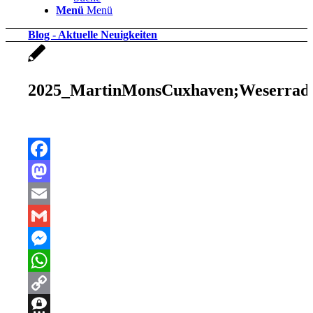
Menü
Menü
Blog - Aktuelle Neuigkeiten
2025_MartinMonsCuxhaven;Weserrad
Facebook
Mastodon
Email
Gmail
Messenger
WhatsApp
Copy