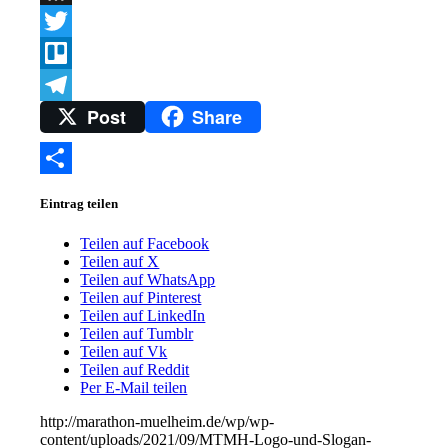
Link
Threema
Twitter
Trello
Post
Share
Telegram
Teilen
Eintrag teilen
Teilen auf Facebook
Teilen auf X
Teilen auf WhatsApp
Teilen auf Pinterest
Teilen auf LinkedIn
Teilen auf Tumblr
Teilen auf Vk
Teilen auf Reddit
Per E-Mail teilen
http://marathon-muelheim.de/wp/wp-
content/uploads/2021/09/MTMH-Logo-und-Slogan-