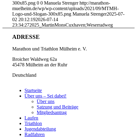
300x85.png
0
0
Manuela Strenger
http://marathon-
muelheim.de/wp/wp-content/uploads/2021/09/MTMH-
Logo-und-Slogan-300x85.png
Manuela Strenger
2025-07-
02 20:12:19
2026-07-14
23:34:27
2025_MartinMonsCuxhaven;Weserradweg
ADRESSE
Marathon und Triathlon Mülheim e. V.
Broicher Waldweg 62a
45478 Mülheim an der Ruhr
Deutschland
Startseite
Über uns – Sei dabei!
Über uns
Satzung und Beiträge
Mitgliedsantrag
Laufen
Triathlon
Jugendabteilung
Radfahren