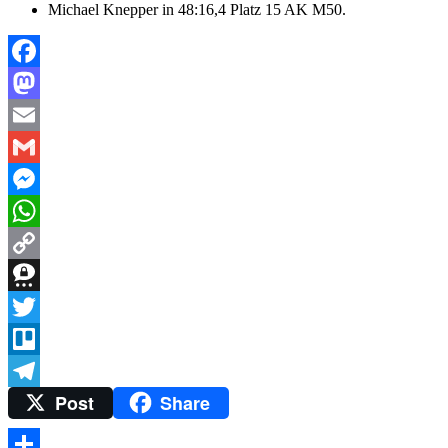
Michael Knepper in 48:16,4 Platz 15 AK M50.
Facebook
Mastodon
Email
Gmail
Messenger
WhatsApp
Copy
Link
Threema
Twitter
Trello
Post
Share
Telegram