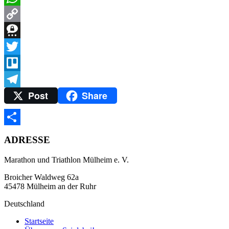
WhatsApp
Copy
Link
Threema
Twitter
Trello
Post
Share
Telegram
Teilen
ADRESSE
Marathon und Triathlon Mülheim e. V.
Broicher Waldweg 62a
45478 Mülheim an der Ruhr
Deutschland
Startseite