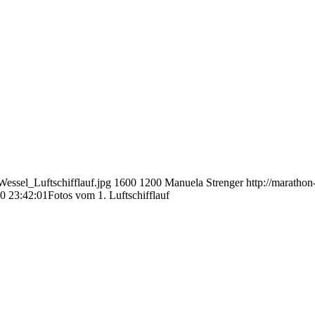
essel_Luftschifflauf.jpg
1600
1200
Manuela Strenger
http://marath
0 23:42:01
Fotos vom 1. Luftschifflauf