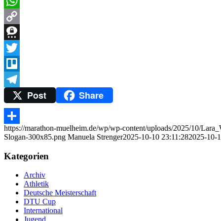
Messenger
WhatsApp
Copy
Link
Threema
Twitter
Trello
Post
Share
Telegram
https://marathon-muelheim.de/wp/wp-content/uploads/2025/10/Lara_W
Teilen
Slogan-300x85.png
Manuela Strenger
2025-10-10 23:11:28
2025-10-1
Kategorien
Archiv
Athletik
Deutsche Meisterschaft
DTU Cup
International
Jugend