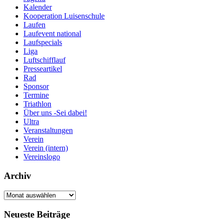
Kalender
Kooperation Luisenschule
Laufen
Laufevent national
Laufspecials
Liga
Luftschifflauf
Presseartikel
Rad
Sponsor
Termine
Triathlon
Über uns -Sei dabei!
Ultra
Veranstaltungen
Verein
Verein (intern)
Vereinslogo
Archiv
Archiv
Neueste Beiträge